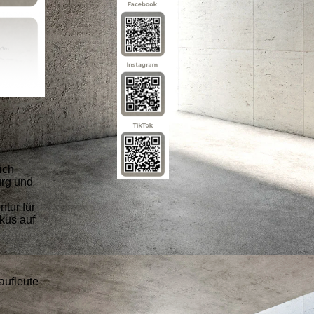
ich
urg und
tur für
kus auf
aufleute