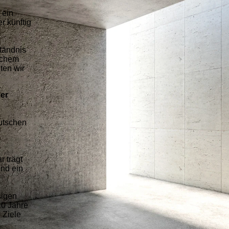
 ein
r künftig
ständnis
schem
ten wir
ner
utschen
 trägt
und ein
sigen
10 Jahre
 Ziele