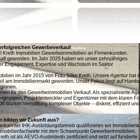
n erfolgreichen Gewerbeverkauf
Hamburg
r KI Kreth Immobilien Gewerbeimmobilien an Firmenkunden.
ft geworden. Im Jahr 2025 haben wir unser zehnjähriges
ller Engagement, Expertise und Wachstum im Sektor
bilien im Jahr 2015 von Frau Silke Kreth. Unsere Agentur hat s
dteil am Immobilienmarkt geworden. Unser Fokus liegt auf Hamb
egionen.
men für den Gewerbeimmobilien Verkauf. Als spezialisierte Agen
ngruppen, Projektentwickler und Eigentümer mit dem klaren Fo
Off-Market-Vermittlung komplexer Objekte – diskret, effizient und
 bilden wir Zukunft aus?
erkannter IHK-Ausbildungsbetrieb qualifizieren wir Immobilienk
mmobilienfachwirte mit dem Schwerpunkt Gewerbeimmobilien.
reth ist als AEVO-Ausbilderin zertifiziert und setzt auf fundierte