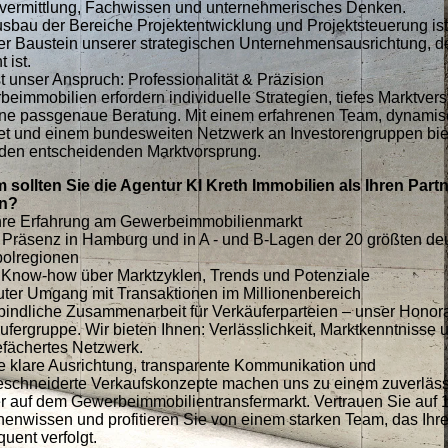
vermittlung, Fachwissen und unternehmerisches Denken.
sbau der Bereiche Projektentwicklung und Projektsteuerung ist
er Baustein unserer strategischen Unternehmensausrichtung, de
 ist.
t unser Anspruch: Professionalität & Präzision
eimmobilien erfordern individuelle Strategien, tiefes Marktver
ine passgenaue Beratung. Mit einem erfahrenen Team, dynami
t und einem bundesweiten Netzwerk an Investorengruppen bie
den entscheidenden Marktvorsprung.
sollten Sie die Agentur KI Kreth Immobilien als Ihren Part
n?
hre Erfahrung am Gewerbeimmobilienmarkt
 Präsenz in Hamburg und in A - und B-Lagen der 20 größten de
polregionen
 Know-how über Marktzyklen, Trends und Potenziale
uter Umgang mit Transaktionen im Millionenbereich
indliche Zusammenarbeit für Verkäuferparteien – unser Honorar
ufergruppe. Wir bieten Ihnen: Verlässlichkeit, Marktkenntnisse 
efächertes Netzwerk.
 klare Ausrichtung, transparente Kommunikation und
schneiderte Verkaufskonzepte machen uns zu einem zuverläs
r auf dem Gewerbeimmobilientransfermarkt. Vertrauen Sie auf 
enwissen und profitieren Sie von einem starken Team, das Ihre
uent verfolgt.