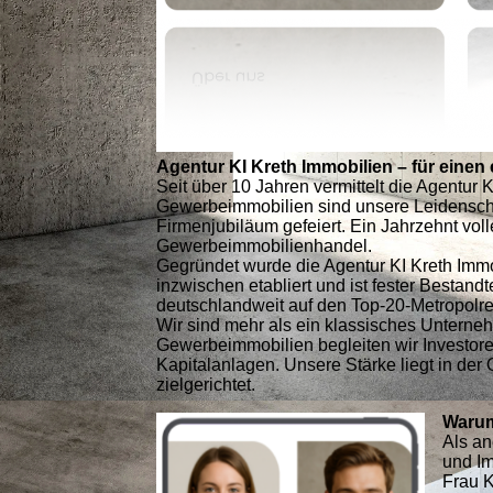
Agentur KI Kreth Immobilien – für eine
Seit über 10 Jahren vermittelt die Agentu
Gewerbeimmobilien sind unsere Leidenscha
Firmenjubiläum gefeiert. Ein Jahrzehnt vo
Gewerbeimmobilienhandel.
Gegründet wurde die Agentur KI Kreth Immo
inzwischen etabliert und ist fester Bestan
deutschlandweit auf den Top-20-Metropolr
Wir sind mehr als ein klassisches Unterneh
Gewerbeimmobilien begleiten wir Investore
Kapitalanlagen. Unsere Stärke liegt in der 
zielgerichtet.
Warum
Als an
und I
Frau K