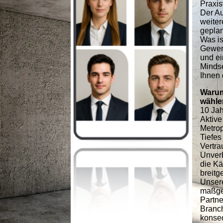
Praxis
Der Au
weiter
geplant
Was is
Gewerb
und e
Mindse
Ihnen 
Warum 
wähle
10 Ja
Aktive
Metro
Tiefes
Vertra
Unverb
die Kä
breitg
Unsere
maßge
Partne
Branch
konseq