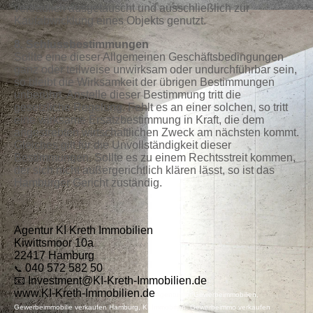
vertraulich ausgetauscht und ausschließlich zur
Kaufabwicklung eines Objekts genutzt.
8. Schlussbestimmungen
Sollte eine dieser Allgemeinen Geschäftsbedingungen
ganz oder teilweise unwirksam oder undurchführbar sein,
so bleibt die Wirksamkeit der übrigen Bestimmungen
unberührt. Anstelle dieser Bestimmung tritt die
gesetzliche Regelung. Fehlt es an einer solchen, so tritt
eine wirksame Ersatzbestimmung in Kraft, die dem
angestrebten wirtschaftlichen Zweck am nächsten kommt.
Gleiches gilt für die Unvollständigkeit dieser
Bestimmungen. Sollte es zu einem Rechtsstreit kommen,
der sich nicht außergerichtlich klären lässt, so ist das
Hamburger Gericht zuständig.
Agentur KI Kreth Immobilien
Kiwittsmoor 10a
22417 Hamburg
040 572 582 50
📞
📧 Investment@KI-Kreth-Immobilien.de
www.KI-Kreth-Immobilien.de
Agentur für Gewerbeimmobilien,
Gewerbeimmobilie verkaufen Hamburg, KI Immobilien, Gewerbeimmo verkaufen