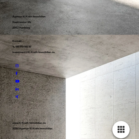
Agentur KI Kreth Immobilien
Kiwittsmoor 10a
22417 Hamburg
Kontakt
📞 040 572 582 50
Investment@KI-Kreth-Immobilien.de
www.KI-Kreth-Immobilien.de
2026©Agentur KI Kreth Immobilien