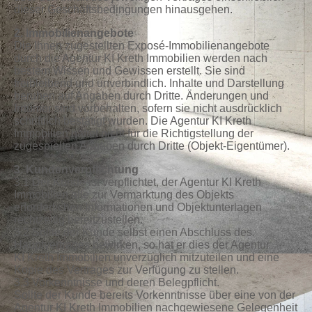
dieser Geschäftsbedingungen hinausgehen.
2. Immobilienangebote
Die Ihnen zugestellten Exposé-Immobilienangebote
durch die Agentur KI Kreth Immobilien werden nach
bestem Wissen und Gewissen erstellt. Sie sind
freibleibend und unverbindlich. Inhalte und Darstellung
beruhen auf Angaben durch Dritte. Änderungen und
Irrtümer sind vorbehalten, sofern sie nicht ausdrücklich
schriftlich bestätigt wurden. Die Agentur KI Kreth
Immobilien haftet nicht für die Richtigstellung der
zugespielten Angaben durch Dritte (Objekt-Eigentümer).
3. Kundenverpflichtung
3.1 Der Kunde ist verpflichtet, der Agentur KI Kreth
Immobilien alle zur Vermarktung des Objekts
erforderlichen Informationen und Objektunterlagen
rechtzeitig bereitzustellen.
3.2 Sollte der Kunde selbst einen Abschluss des
Hauptvertrages bewirken, so hat er dies der Agentur
KI Kreth Immobilien unverzüglich mitzuteilen und eine
Kopie des Vertrages zur Verfügung zu stellen.
3.3 Vorkenntnisse und deren Belegpflicht.
Sollte der Kunde bereits Vorkenntnisse über eine von der
Agentur KI Kreth Immobilien nachgewiesene Gelegenheit