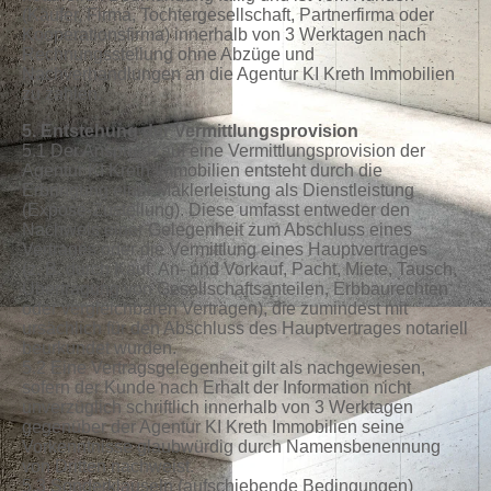
(Käufer, Firma, Tochtergesellschaft, Partnerfirma oder
Kooperationsfirma) innerhalb von 3 Werktagen nach
Rechnungsstellung ohne Abzüge und
Nachverhandlungen an die Agentur KI Kreth Immobilien
zu zahlen.
5. Entstehung der Vermittlungsprovision
5.1 Der Anspruch auf eine Vermittlungsprovision der
Agentur KI Kreth Immobilien entsteht durch die
Erbringung einer Maklerleistung als Dienstleistung
(Exposé-Zustellung). Diese umfasst entweder den
Nachweis einer Gelegenheit zum Abschluss eines
Vertrages oder die Vermittlung eines Hauptvertrages
(z. B. durch Kauf, An‑ und Vorkauf, Pacht, Miete, Tausch,
Übertragung von Gesellschaftsanteilen, Erbbaurechten
oder vergleichbaren Verträgen), die zumindest mit
ursächlich für den Abschluss des Hauptvertrages notariell
beurkundet wurden.
5.2 Eine Vertragsgelegenheit gilt als nachgewiesen,
sofern der Kunde nach Erhalt der Information nicht
unverzüglich schriftlich innerhalb von 3 Werktagen
gegenüber der Agentur KI Kreth Immobilien seine
Vorkenntnisse glaubwürdig durch Namensbenennung
von Dritten nachweist.
5.3 Sonderklauseln (aufschiebende Bedingungen)