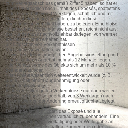
zum Vertragsabschluss gemäß Ziffer 5 haben, so hat er
diese unverzüglich nach Erhalt des Exposés, spätestens
jedoch innerhalb von 3 Werktagen, schriftlich und mit
Namensbekennung der Dritten, die ihm diese
Vorkenntnisse vermittelt haben, zu belegen. Eine bloße
Angabe, dass Vorkenntnisse bestehen, reicht nicht aus;
der Kunde muss nachvollziehbar darlegen, von wem er
die Informationen erhalten hat.
3.4 Erlöschen von Vorkenntnissen
Vorkenntnisse verfallen, wenn:
- zwischen der ursprünglichen Angebotsvorstellung und
einem späteren Angebot mehr als 12 Monate liegen,
- der Verkaufspreis des Objekts sich um mehr als 10 %
geändert hat, oder
- das Objekt wesentlich weiterentwickelt wurde (z. B.
durch Erhalt einer Baugenehmigung oder
Projektentwicklung).
In diesen Fällen gelten Vorkenntnisse nur dann weiter,
wenn der Kunde sie innerhalb von 3 Werktagen nach
Bekanntwerden der Änderung erneut glaubhaft belegt.
3.5 Vertraulichkeit
Der Kunde ist verpflichtet, das Exposé und alle
erhaltenen Informationen vertraulich zu behandeln. Eine
Veröffentlichung, Vervielfältigung oder Weitergabe an
Dritte, Tochtergesellschaften, Partnerfirmen oder