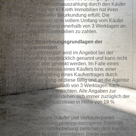
bleiben bei der Provisionsauszahlung durch den Käufer
unberührt. Die Agentur KI Kreth Immobilien hat ihren
Vertrag nach notarieller Beurkundung erfüllt. Die
Vermittlungsprovision ist in vollem Umfang vom Käufer
nach Rechnungsstellung innerhalb von 3 Werktagen an
die Agentur KI Kreth Immobilien zu zahlen.
6. Höhe und Berechnungsgrundlagen der
Vermittlungsprovision
Die Vermittlungsprovision wird im Angebot bei der
Exposé-Zustellung ausdrücklich genannt und kann nicht
nachverhandelt oder gesenkt werden. Im Falle eines
erfolgreichen Nachweises eines Käufers bzw. einer
erfolgreichen Vermittlung eines Kaufvertrages durch
notarielle Beurkundung ist diese fällig und an die Agentur
KI Kreth Immobilien innerhalb von 3 Werktagen nach
Rechnungsstellung zu entrichten. Alle Angaben zur
Vermittlungsprovision verstehen sich immer zuzüglich der
jeweils geltenden Umsatzsteuer in Höhe von 19 %
7. Datenschutz
Kundeninformationen (Käufer und Verkäuferpartei)
dienen zur Verarbeitung personenbezogener Daten im
Rahmen der Geschäftsbeziehung zwischen dem Kunden
und der Agentur KI Kreth Immobilien. Diese werden