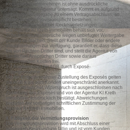
Kooperationsunternehmen ist ohne ausdrückliche
Zustimmung der Agentur untersagt. Kommt es aufgrund
unbefugter Weitergabe zu einem Vertragsabschluss, so
bleibt die volle Provisionspflicht bestehen.
3.6 Schadensersatz bei Rechtsverletzungen
Die Agentur KI Kreth Immobilien behält sich vor,
Schadensersatzansprüche wegen unbefugter Weitergabe
geltend zu machen. Stellt der Kunde Bilder oder andere
Visualisierungen zur Verfügung, garantiert er, dass diese
frei von Rechten Dritter sind, und stellt die Agentur von
sämtlichen Ansprüchen Dritter sowie daraus
resultierenden Kosten frei.
3.7 Anerkennung der AGB durch Exposé-
Entgegennahme
Mit der Entgegennahme/ Zustellung des Exposés gelten
die AGB`s als vom Kunden uneingeschränkt anerkannt.
Ein nachträglicher Widerspruch ist ausgeschlossen nach
Zustellung des Exposés und von der Agentur KI Kreth
Immobilien ausdrücklich bestätigt. Abweichungen
bedürfen der vorherigen schriftlichen Zustimmung der
Agentur KI Kreth Immobilien.
4. Fälligkeit der Vermittlungsprovision
Die Vermittlungsprovision wird mit Abschluss einer
notariellen Beurkundung fällig und ist vom Kunden