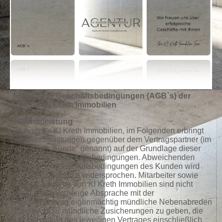
Allgemeine Geschäftsbedingungen (AGB`s) der
Agentur KI Kreth Immobilien
1. Dienstleistung
Die Agentur KI Kreth Immobilien, im Folgenden erbringt
ihre Dienstleistungen gegenüber dem Vertragspartner (im
Folgenden „Kunde“ genannt) auf der Grundlage dieser
Allgemeinen Geschäftsbedingungen. Abweichenden
Allgemeinen Geschäftsbedingungen des Kunden wird
hiermit ausdrücklich widersprochen. Mitarbeiter sowie
sonstige Vertreter von KI Kreth Immobilien sind nicht
befugt, ohne vorherige Absprache mit der
Geschäftsleitung eigenmächtig mündliche Nebenabreden
zu treffen oder mündliche Zusicherungen zu geben, die
über den Inhalt des jeweiligen Vertrages einschließlich